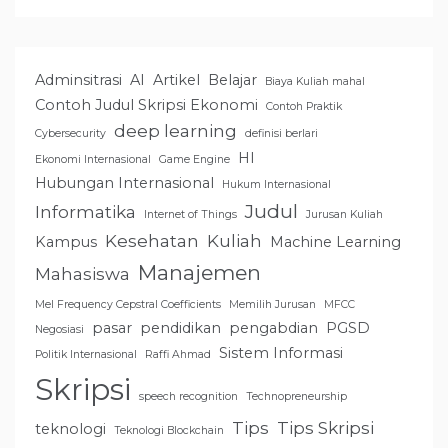
Adminsitrasi
AI
Artikel
Belajar
Biaya Kuliah mahal
Contoh Judul Skripsi Ekonomi
Contoh Praktik
deep learning
Cybersecurity
definisi berlari
HI
Ekonomi Internasional
Game Engine
Hubungan Internasional
Hukum Internasional
Judul
Informatika
Internet of Things
Jurusan Kuliah
Kesehatan
Kuliah
Kampus
Machine Learning
Manajemen
Mahasiswa
Mel Frequency Cepstral Coefficients
Memilih Jurusan
MFCC
pasar
pendidikan
pengabdian
PGSD
Negosiasi
Sistem Informasi
Politik Internasional
Raffi Ahmad
Skripsi
speech recognition
Technopreneurship
Tips
Tips Skripsi
teknologi
Teknologi Blockchain