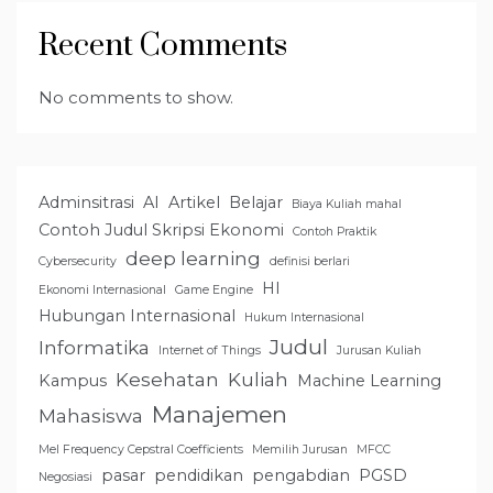
Recent Comments
No comments to show.
Adminsitrasi
AI
Artikel
Belajar
Biaya Kuliah mahal
Contoh Judul Skripsi Ekonomi
Contoh Praktik
deep learning
Cybersecurity
definisi berlari
HI
Ekonomi Internasional
Game Engine
Hubungan Internasional
Hukum Internasional
Judul
Informatika
Internet of Things
Jurusan Kuliah
Kesehatan
Kuliah
Kampus
Machine Learning
Manajemen
Mahasiswa
Mel Frequency Cepstral Coefficients
Memilih Jurusan
MFCC
pasar
pendidikan
pengabdian
PGSD
Negosiasi