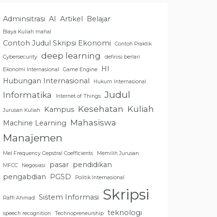
Adminsitrasi
AI
Artikel
Belajar
Biaya Kuliah mahal
Contoh Judul Skripsi Ekonomi
Contoh Praktik
deep learning
Cybersecurity
definisi berlari
HI
Ekonomi Internasional
Game Engine
Hubungan Internasional
Hukum Internasional
Judul
Informatika
Internet of Things
Kesehatan
Kuliah
Kampus
Jurusan Kuliah
Mahasiswa
Machine Learning
Manajemen
Mel Frequency Cepstral Coefficients
Memilih Jurusan
pasar
pendidikan
MFCC
Negosiasi
pengabdian
PGSD
Politik Internasional
Skripsi
Sistem Informasi
Raffi Ahmad
teknologi
speech recognition
Technopreneurship