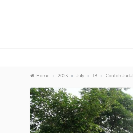
Skip
to
content
»
»
»
»
Home
2023
July
18
Contoh Judul