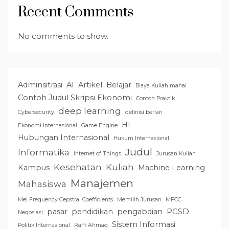
Recent Comments
No comments to show.
Adminsitrasi
AI
Artikel
Belajar
Biaya Kuliah mahal
Contoh Judul Skripsi Ekonomi
Contoh Praktik
deep learning
Cybersecurity
definisi berlari
HI
Ekonomi Internasional
Game Engine
Hubungan Internasional
Hukum Internasional
Judul
Informatika
Internet of Things
Jurusan Kuliah
Kesehatan
Kuliah
Kampus
Machine Learning
Manajemen
Mahasiswa
Mel Frequency Cepstral Coefficients
Memilih Jurusan
MFCC
pasar
pendidikan
pengabdian
PGSD
Negosiasi
Sistem Informasi
Politik Internasional
Raffi Ahmad