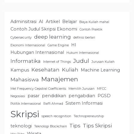
Adminsitrasi
AI
Artikel
Belajar
Biaya Kuliah mahal
Contoh Judul Skripsi Ekonomi
Contoh Praktik
deep learning
Cybersecurity
definisi berlari
HI
Ekonomi Internasional
Game Engine
Hubungan Internasional
Hukum Internasional
Judul
Informatika
Internet of Things
Jurusan Kuliah
Kesehatan
Kuliah
Kampus
Machine Learning
Manajemen
Mahasiswa
Mel Frequency Cepstral Coefficients
Memilih Jurusan
MFCC
pasar
pendidikan
pengabdian
PGSD
Negosiasi
Sistem Informasi
Politik Internasional
Raffi Ahmad
Skripsi
speech recognition
Technopreneurship
Tips
Tips Skripsi
teknologi
Teknologi Blockchain
Wisata