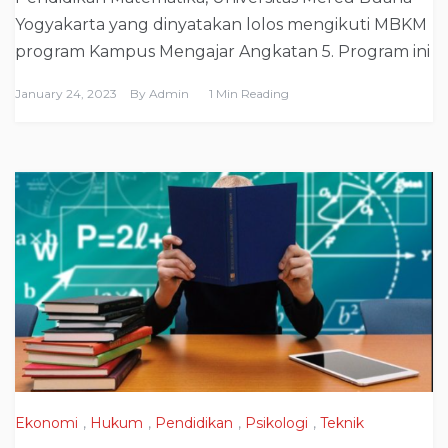
Yogyakarta yang dinyatakan lolos mengikuti MBKM
program Kampus Mengajar Angkatan 5. Program ini
January 24, 2023
By
Admin
1 Min Reading
Ekonomi
,
Hukum
,
Pendidikan
,
Psikologi
,
Teknik