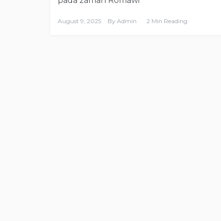
pada zaman Romawi
August 9, 2025
By
Admin
2 Min Reading