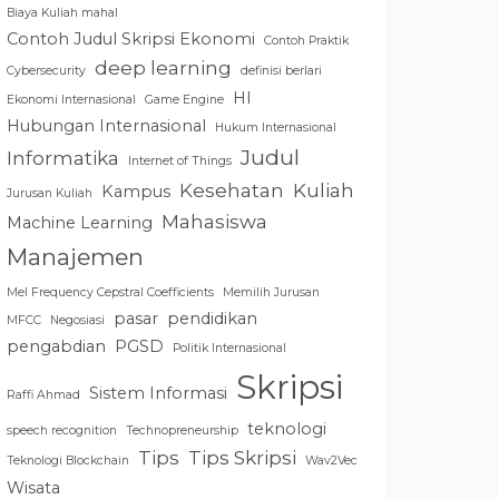
Biaya Kuliah mahal
Contoh Judul Skripsi Ekonomi
Contoh Praktik
deep learning
Cybersecurity
definisi berlari
HI
Ekonomi Internasional
Game Engine
Hubungan Internasional
Hukum Internasional
Judul
Informatika
Internet of Things
Kesehatan
Kuliah
Kampus
Jurusan Kuliah
Mahasiswa
Machine Learning
Manajemen
Mel Frequency Cepstral Coefficients
Memilih Jurusan
pasar
pendidikan
MFCC
Negosiasi
pengabdian
PGSD
Politik Internasional
Skripsi
Sistem Informasi
Raffi Ahmad
teknologi
speech recognition
Technopreneurship
Tips
Tips Skripsi
Teknologi Blockchain
Wav2Vec
Wisata