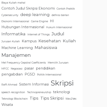
Biaya Kuliah mahal
Contoh Judul Skripsi Ekonomi
Contoh Praktik
deep learning
Cybersecurity
definisi berlari
HI
Ekonomi Internasional
Game Engine
Hubungan Internasional
Hukum Internasional
Judul
Informatika
Internet of Things
Kesehatan
Kuliah
Kampus
Jurusan Kuliah
Mahasiswa
Machine Learning
Manajemen
Mel Frequency Cepstral Coefficients
Memilih Jurusan
pasar
pendidikan
MFCC
Negosiasi
pengabdian
PGSD
Politik Internasional
Skripsi
Sistem Informasi
Raffi Ahmad
teknologi
speech recognition
Technopreneurship
Tips
Tips Skripsi
Teknologi Blockchain
Wav2Vec
Wisata