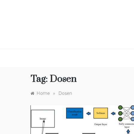
Skip
to
content
Tag:
Dosen
»
Home
Dosen