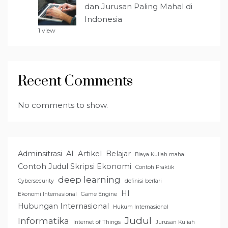
dan Jurusan Paling Mahal di
Indonesia
1 view
Recent Comments
No comments to show.
Adminsitrasi
AI
Artikel
Belajar
Biaya Kuliah mahal
Contoh Judul Skripsi Ekonomi
Contoh Praktik
deep learning
Cybersecurity
definisi berlari
HI
Ekonomi Internasional
Game Engine
Hubungan Internasional
Hukum Internasional
Judul
Informatika
Internet of Things
Jurusan Kuliah