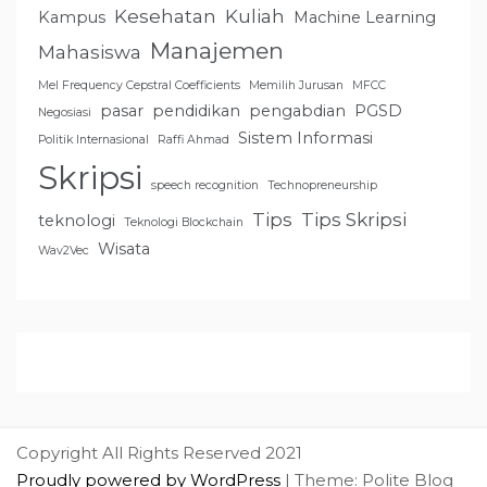
Kesehatan
Kuliah
Kampus
Machine Learning
Manajemen
Mahasiswa
Mel Frequency Cepstral Coefficients
Memilih Jurusan
MFCC
pasar
pendidikan
pengabdian
PGSD
Negosiasi
Sistem Informasi
Politik Internasional
Raffi Ahmad
Skripsi
speech recognition
Technopreneurship
Tips
Tips Skripsi
teknologi
Teknologi Blockchain
Wisata
Wav2Vec
Copyright All Rights Reserved 2021
Proudly powered by WordPress
|
Theme: Polite Blog