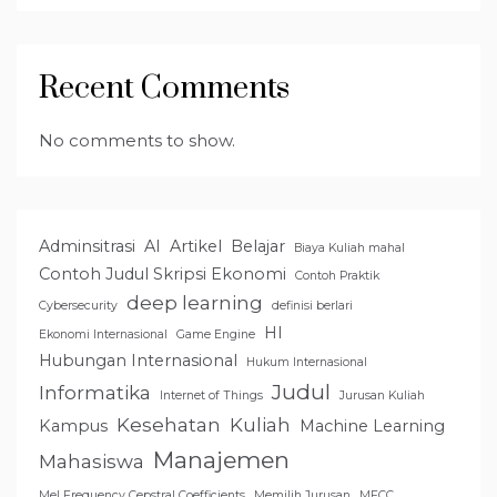
Recent Comments
No comments to show.
Adminsitrasi
AI
Artikel
Belajar
Biaya Kuliah mahal
Contoh Judul Skripsi Ekonomi
Contoh Praktik
deep learning
Cybersecurity
definisi berlari
HI
Ekonomi Internasional
Game Engine
Hubungan Internasional
Hukum Internasional
Judul
Informatika
Internet of Things
Jurusan Kuliah
Kesehatan
Kuliah
Kampus
Machine Learning
Manajemen
Mahasiswa
Mel Frequency Cepstral Coefficients
Memilih Jurusan
MFCC