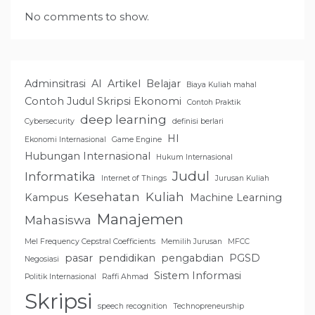
No comments to show.
Adminsitrasi
AI
Artikel
Belajar
Biaya Kuliah mahal
Contoh Judul Skripsi Ekonomi
Contoh Praktik
deep learning
Cybersecurity
definisi berlari
HI
Ekonomi Internasional
Game Engine
Hubungan Internasional
Hukum Internasional
Judul
Informatika
Internet of Things
Jurusan Kuliah
Kesehatan
Kuliah
Kampus
Machine Learning
Manajemen
Mahasiswa
Mel Frequency Cepstral Coefficients
Memilih Jurusan
MFCC
pasar
pendidikan
pengabdian
PGSD
Negosiasi
Sistem Informasi
Politik Internasional
Raffi Ahmad
Skripsi
speech recognition
Technopreneurship