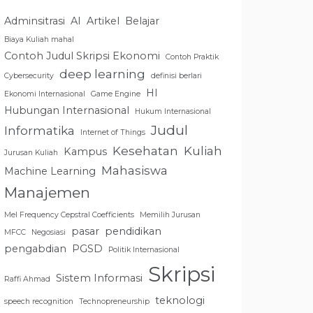
Adminsitrasi
AI
Artikel
Belajar
Biaya Kuliah mahal
Contoh Judul Skripsi Ekonomi
Contoh Praktik
deep learning
Cybersecurity
definisi berlari
HI
Ekonomi Internasional
Game Engine
Hubungan Internasional
Hukum Internasional
Judul
Informatika
Internet of Things
Kesehatan
Kuliah
Kampus
Jurusan Kuliah
Mahasiswa
Machine Learning
Manajemen
Mel Frequency Cepstral Coefficients
Memilih Jurusan
pasar
pendidikan
MFCC
Negosiasi
pengabdian
PGSD
Politik Internasional
Skripsi
Sistem Informasi
Raffi Ahmad
teknologi
speech recognition
Technopreneurship