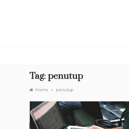
Skip
to
content
Tag:
penutup
»
Home
penutup