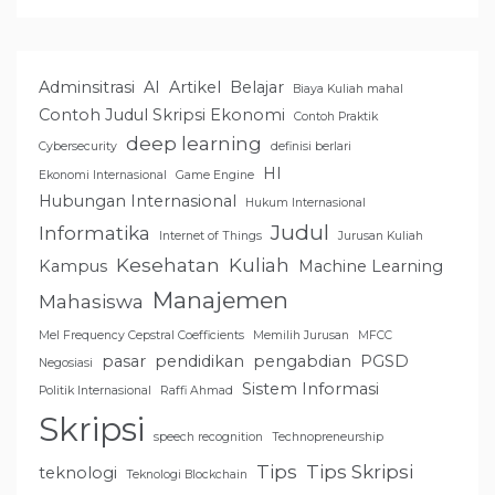
Adminsitrasi
AI
Artikel
Belajar
Biaya Kuliah mahal
Contoh Judul Skripsi Ekonomi
Contoh Praktik
deep learning
Cybersecurity
definisi berlari
HI
Ekonomi Internasional
Game Engine
Hubungan Internasional
Hukum Internasional
Judul
Informatika
Internet of Things
Jurusan Kuliah
Kesehatan
Kuliah
Kampus
Machine Learning
Manajemen
Mahasiswa
Mel Frequency Cepstral Coefficients
Memilih Jurusan
MFCC
pasar
pendidikan
pengabdian
PGSD
Negosiasi
Sistem Informasi
Politik Internasional
Raffi Ahmad
Skripsi
speech recognition
Technopreneurship
Tips
Tips Skripsi
teknologi
Teknologi Blockchain