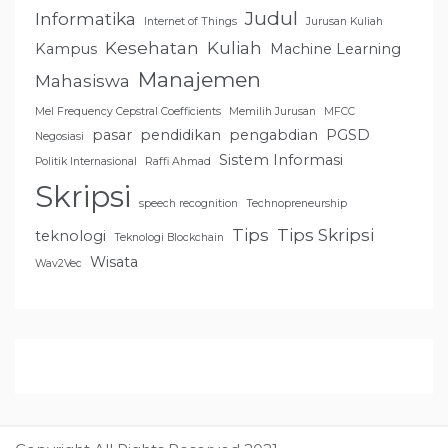
Judul
Informatika
Internet of Things
Jurusan Kuliah
Kesehatan
Kuliah
Kampus
Machine Learning
Manajemen
Mahasiswa
Mel Frequency Cepstral Coefficients
Memilih Jurusan
MFCC
pasar
pendidikan
pengabdian
PGSD
Negosiasi
Sistem Informasi
Politik Internasional
Raffi Ahmad
Skripsi
speech recognition
Technopreneurship
Tips
Tips Skripsi
teknologi
Teknologi Blockchain
Wisata
Wav2Vec