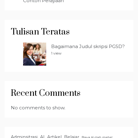
Contoh Perayaan
Tulisan Teratas
Bagaimana Judul skripsi PGSD?
1 view
Recent Comments
No comments to show.
Adminsitrasi
AI
Artikel
Belajar
Biaya Kuliah mahal