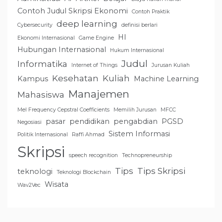
Contoh Judul Skripsi Ekonomi
Contoh Praktik
deep learning
Cybersecurity
definisi berlari
HI
Ekonomi Internasional
Game Engine
Hubungan Internasional
Hukum Internasional
Judul
Informatika
Internet of Things
Jurusan Kuliah
Kesehatan
Kuliah
Kampus
Machine Learning
Manajemen
Mahasiswa
Mel Frequency Cepstral Coefficients
Memilih Jurusan
MFCC
pasar
pendidikan
pengabdian
PGSD
Negosiasi
Sistem Informasi
Politik Internasional
Raffi Ahmad
Skripsi
speech recognition
Technopreneurship
Tips
Tips Skripsi
teknologi
Teknologi Blockchain
Wisata
Wav2Vec